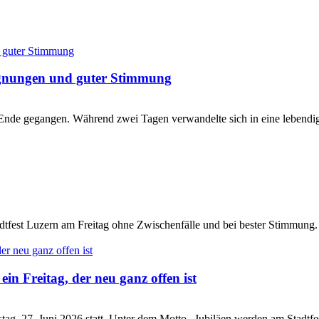
gegnungen und guter Stimmung
zu Ende gegangen. Während zwei Tagen verwandelte sich in eine lebend
Stadtfest Luzern am Freitag ohne Zwischenfälle und bei bester Stimmun
in Freitag, der neu ganz offen ist
mstag, 27. Juni 2026 statt. Unter dem Motto „Jubiläen werden am Stadtf