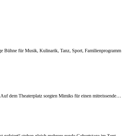
ige Bühne für Musik, Kulinarik, Tanz, Sport, Familienprogramm
g. Auf dem Theaterplatz sorgten Mimiks für einen mitreissende…
est gefeiert“ stehen gleich mehrere runde Geburtstage im Zent…